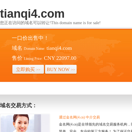
tianqi4.com
您正在访问的域名可以转让!This domain name is for sale!
一口价出售中！
域名
tianqi4.com
Domain Name:
售价
CNY 22097.00
Listing Price:
立即购买
BUY NOW
>>
>>
域名交易方式：
通过金名网(4.cn) 中介交易
金名网(4.cn)是全球领先的域名交易服务机
简单、安全、专业的第三方服务！ 为了保证交