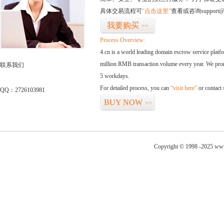
具体交易流程可
“点击这里”
查看或咨询support@
我要购买
>>
Process Overview:
4.cn is a world leading domain escrow service plat
million RMB transaction volume every year. We promi
联系我们
5 workdays.
For detailed process, you can
“visit here”
or contact
QQ：2726103981
BUY NOW
>>
Copyright © 1998 -2025 www