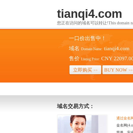
tianqi4.com
您正在访问的域名可以转让!This domain name i
一口价出售中！
域名
tianqi4.com
Domain Name:
售价
CNY 22097.0
Listing Price:
立即购买
BUY NOW
>>
>>
域名交易方式：
通过金名网(
金名网(4
简单、安