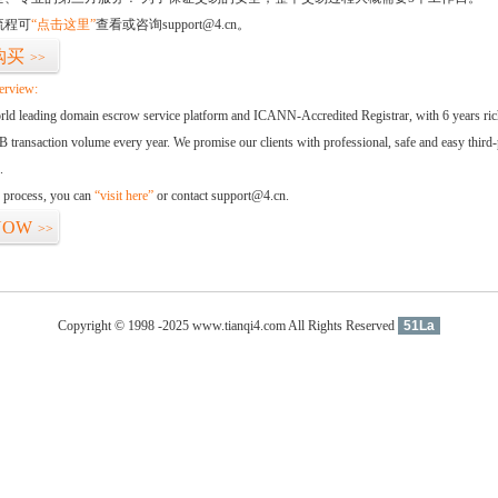
流程可
“点击这里”
查看或咨询support@4.cn。
购买
>>
erview:
orld leading domain escrow service platform and ICANN-Accredited Registrar, with 6 years ri
 transaction volume every year. We promise our clients with professional, safe and easy third-
.
d process, you can
“visit here”
or contact support@4.cn.
NOW
>>
Copyright © 1998 -2025 www.tianqi4.com All Rights Reserved
51La