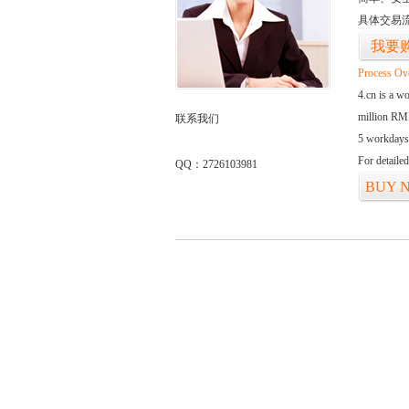
具体交易
我要
Process Ov
4.cn is a w
million RMB
联系我们
5 workdays
For detaile
QQ：2726103981
BUY 