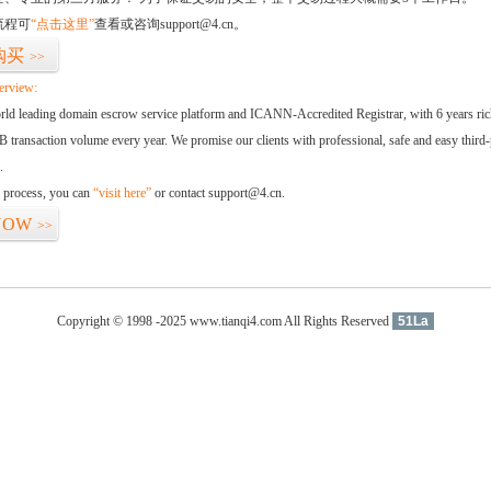
流程可
“点击这里”
查看或咨询support@4.cn。
购买
>>
erview:
orld leading domain escrow service platform and ICANN-Accredited Registrar, with 6 years ri
 transaction volume every year. We promise our clients with professional, safe and easy third-
.
d process, you can
“visit here”
or contact support@4.cn.
NOW
>>
Copyright © 1998 -2025 www.tianqi4.com All Rights Reserved
51La