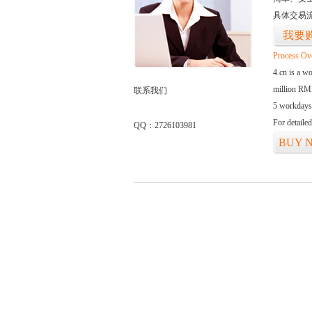
具体交易
我要
Process Ov
4.cn is a w
million RMB
联系我们
5 workdays
For detaile
QQ：2726103981
BUY 