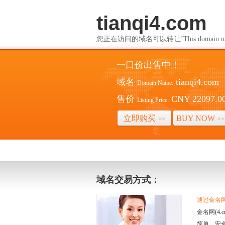
tianqi4.com
您正在访问的域名可以转让!This domain name i
一口价出售中！
域名
tianqi4.com
Domain Name:
售价
CNY 22097.0
Listing Price:
立即购买
BUY NOW
>>
>>
域名交易方式：
通过金名网(
金名网(4
简单、安