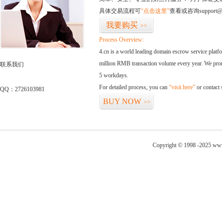
具体交易流程可
“点击这里”
查看或咨询support@
我要购买
>>
Process Overview:
4.cn is a world leading domain escrow service plat
million RMB transaction volume every year. We promi
联系我们
5 workdays.
For detailed process, you can
“visit here”
or contact
QQ：2726103981
BUY NOW
>>
Copyright © 1998 -2025 www