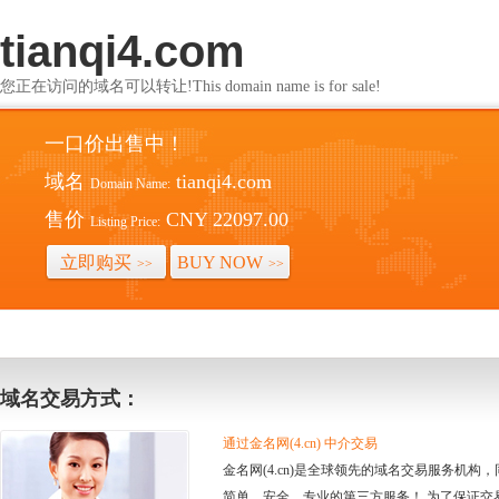
tianqi4.com
您正在访问的域名可以转让!This domain name is for sale!
一口价出售中！
域名
tianqi4.com
Domain Name:
售价
CNY 22097.00
Listing Price:
立即购买
BUY NOW
>>
>>
域名交易方式：
通过金名网(4.cn) 中介交易
金名网(4.cn)是全球领先的域名交易服务机
简单、安全、专业的第三方服务！ 为了保证交