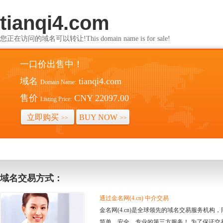
tianqi4.com
您正在访问的域名可以转让!This domain name is for sale!
一口价出售中！
域名
tianqi4.com
Domain Name:
售价
CNY 22097.00
Listing Price:
立即购买
BUY NOW
>>
>>
域名交易方式：
通过金名网(4.cn) 中介交易
金名网(4.cn)是全球领先的域名交易服务机
简单、安全、专业的第三方服务！ 为了保证交