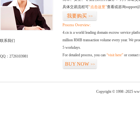
具体交易流程可
“点击这里”
查看或咨询support@
我要购买
>>
Process Overview:
4.cn is a world leading domain escrow service plat
million RMB transaction volume every year. We promi
联系我们
5 workdays.
For detailed process, you can
“visit here”
or contact
QQ：2726103981
BUY NOW
>>
Copyright © 1998 -2025 www