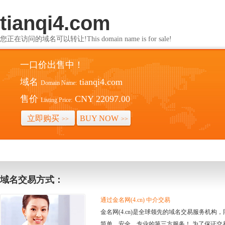
tianqi4.com
您正在访问的域名可以转让!This domain name is for sale!
一口价出售中！
域名
tianqi4.com
Domain Name:
售价
CNY 22097.00
Listing Price:
立即购买
BUY NOW
>>
>>
域名交易方式：
通过金名网(4.cn) 中介交易
金名网(4.cn)是全球领先的域名交易服务机
简单、安全、专业的第三方服务！ 为了保证交