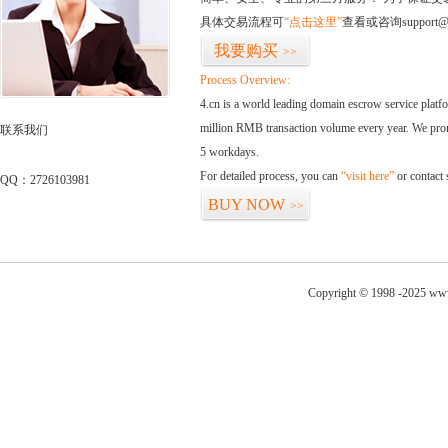
具体交易流程可
“点击这里”
查看或咨询support@
我要购买
>>
Process Overview:
4.cn is a world leading domain escrow service plat
million RMB transaction volume every year. We promi
联系我们
5 workdays.
For detailed process, you can
“visit here”
or contact
QQ：2726103981
BUY NOW
>>
Copyright © 1998 -2025 www