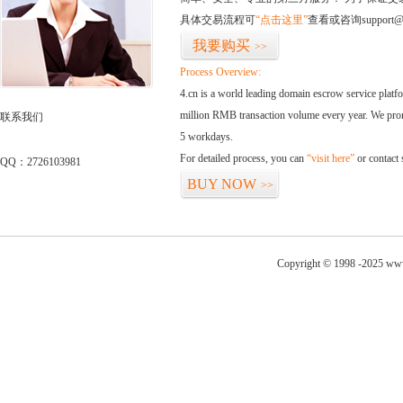
具体交易流程可
“点击这里”
查看或咨询support@
我要购买
>>
Process Overview:
4.cn is a world leading domain escrow service plat
million RMB transaction volume every year. We promi
联系我们
5 workdays.
For detailed process, you can
“visit here”
or contact
QQ：2726103981
BUY NOW
>>
Copyright © 1998 -2025 www