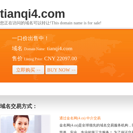
tianqi4.com
您正在访问的域名可以转让!This domain name is for sale!
一口价出售中！
域名
tianqi4.com
Domain Name:
售价
CNY 22097.00
Listing Price:
立即购买
BUY NOW
>>
>>
域名交易方式：
通过金名网(4.cn) 中介交易
金名网(4.cn)是全球领先的域名交易服务机
简单、安全、专业的第三方服务！ 为了保证交