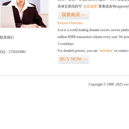
具体交易流程可
“点击这里”
查看或咨询support@
我要购买
>>
Process Overview:
4.cn is a world leading domain escrow service plat
million RMB transaction volume every year. We promi
联系我们
5 workdays.
For detailed process, you can
“visit here”
or contact
QQ：2726103981
BUY NOW
>>
Copyright © 1998 -2025 www