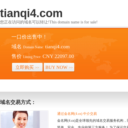
tianqi4.com
您正在访问的域名可以转让!This domain name is for sale!
一口价出售中！
域名
tianqi4.com
Domain Name:
售价
CNY 22097.00
Listing Price:
立即购买
BUY NOW
>>
>>
域名交易方式：
通过金名网(4.cn) 中介交易
金名网(4.cn)是全球领先的域名交易服务机
简单、安全、专业的第三方服务！ 为了保证交