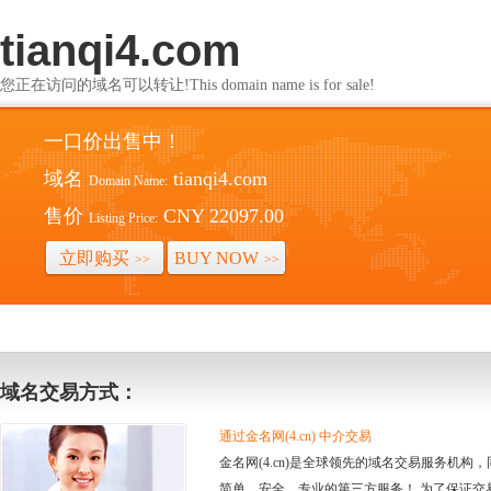
tianqi4.com
您正在访问的域名可以转让!This domain name is for sale!
一口价出售中！
域名
tianqi4.com
Domain Name:
售价
CNY 22097.00
Listing Price:
立即购买
BUY NOW
>>
>>
域名交易方式：
通过金名网(4.cn) 中介交易
金名网(4.cn)是全球领先的域名交易服务机
简单、安全、专业的第三方服务！ 为了保证交