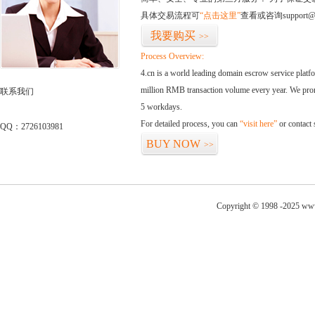
具体交易流程可
“点击这里”
查看或咨询support@
我要购买
>>
Process Overview:
4.cn is a world leading domain escrow service plat
million RMB transaction volume every year. We promi
联系我们
5 workdays.
For detailed process, you can
“visit here”
or contact
QQ：2726103981
BUY NOW
>>
Copyright © 1998 -2025 www