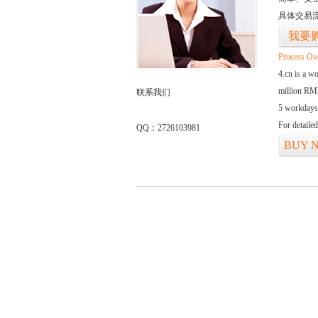
具体交易
我要
Process Ov
4.cn is a w
million RMB
联系我们
5 workdays
For detaile
QQ：2726103981
BUY 