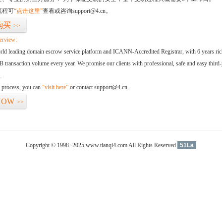
流程可
“点击这里”
查看或咨询support@4.cn。
购买
>>
erview:
orld leading domain escrow service platform and ICANN-Accredited Registrar, with 6 years ri
 transaction volume every year. We promise our clients with professional, safe and easy third-
.
d process, you can
“visit here”
or contact support@4.cn.
NOW
>>
Copyright © 1998 -2025 www.tianqi4.com All Rights Reserved
51La