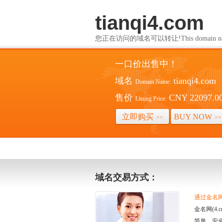
tianqi4.com
您正在访问的域名可以转让!This domain name i
一口价出售中！
域名
tianqi4.com
Domain Name:
售价
CNY 22097.0
Listing Price:
立即购买
BUY NOW
>>
>>
域名交易方式：
通过金名网(
金名网(4
简单、安